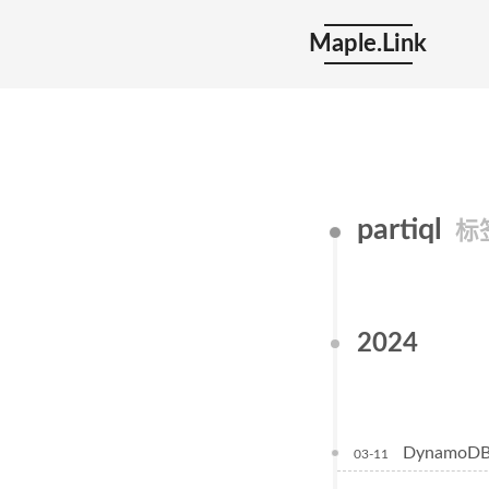
Maple.Link
partiql
标
2024
DynamoDB
03-11